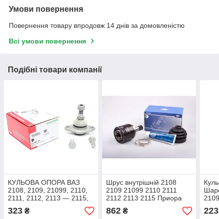
Умови повернення
Повернення товару впродовж 14 днів за домовленістю
Всі умови повернення
Подібні товари компанії
КУЛЬОВА ОПОРА ВАЗ
Шрус внутрішній 2108
Куль
2108, 2109, 21099, 2110,
2109 21099 2110 2111
Шар
2111, 2112, 2113 — 2115,
2112 2113 2115 Приора
2109
КаЛІНА, ПРІОРА FAG 825
Калина AT
2113
323
862
223
₴
₴
0027 10
Profi