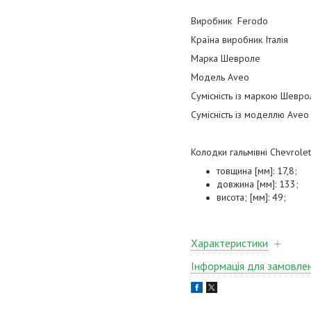
Виробник Ferodo
Країна виробник Італія
Марка Шевроле
Модель Aveo
Сумісність із маркою Шевро
Сумісність із моделлю Aveo
Колодки гальмівні Chevrole
товщина [мм]: 17,8;
довжина [мм]: 133;
висота; [мм]: 49;
Характеристики
Інформація для замовле