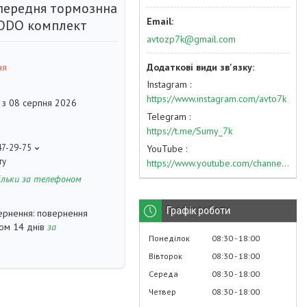
передня тормознна
ODO комплект
avtozp7k@gmail.com
ня
Instagram
https://www.instagram.com/avto7k
 з 08 серпня 2026
Telegram
https://t.me/Sumy_7k
47-29-75
YouTube
ту
https://www.youtube.com/channel/UC574nvqqf5H_LzT4Va_GpQg?view_as=subscriber
ільки за телефоном
Графік роботи
повернення
гом 14 днів
за
Понеділок
08:30
18:00
Вівторок
08:30
18:00
Середа
08:30
18:00
Четвер
08:30
18:00