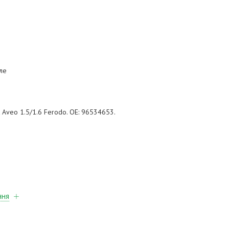
ле
t Aveo 1.5/1.6 Ferodo. OE: 96534653.
ння