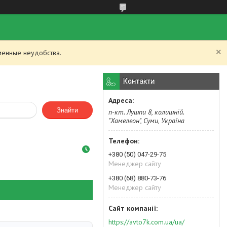
менные неудобства.
Контакти
Знайти
п-кт. Лушпи 8, колишній.
"Хамелеон", Суми, Україна
+380 (50) 047-29-75
Менеджер сайту
+380 (68) 880-73-76
Менеджер сайту
https://avto7k.com.ua/ua/