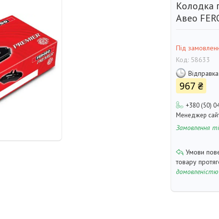
Колодка 
Авео FER
Під замовлен
Код:
58633
Відправка
967 ₴
+380 (50) 0
Менеджер сай
Замовлення т
товару протя
домовленістю