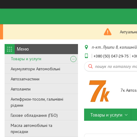
Актуальн
п-кт. Лушпи 8, колишній.
+380 (50) 047-29-75
+3
Товары и услуги
Акумулятори Автомобільні
Автозапчастини
Автолампи
7к Автоз
Антифризи-тосоли, гальмівні
рідини
Товары и услуги
Газове обладнання (ГБО)
Масла автомобільні та
присадки