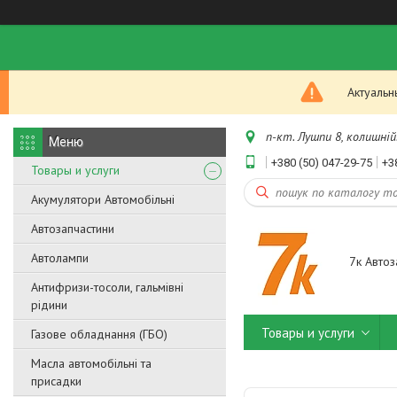
Актуальн
п-кт. Лушпи 8, колишній.
+380 (50) 047-29-75
+3
Товары и услуги
Акумулятори Автомобільні
Автозапчастини
Автолампи
7к Автоз
Антифризи-тосоли, гальмівні
рідини
Товары и услуги
Газове обладнання (ГБО)
Масла автомобільні та
присадки