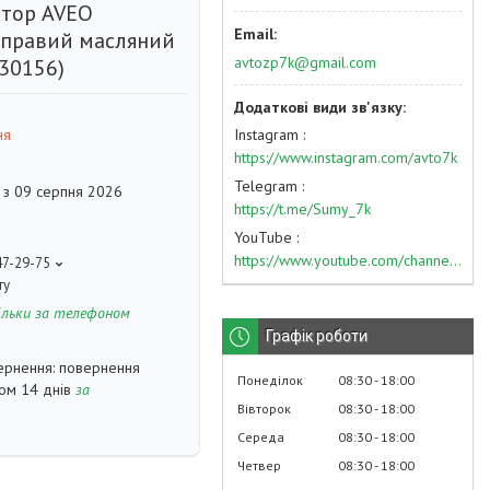
тор AVEO
 правий масляний
avtozp7k@gmail.com
30156)
Instagram
ня
https://www.instagram.com/avto7k
Telegram
 з 09 серпня 2026
https://t.me/Sumy_7k
YouTube
https://www.youtube.com/channel/UC574nvqqf5H_LzT4Va_GpQg?view_as=subscriber
47-29-75
ту
ільки за телефоном
Графік роботи
повернення
Понеділок
08:30
18:00
гом 14 днів
за
Вівторок
08:30
18:00
Середа
08:30
18:00
Четвер
08:30
18:00