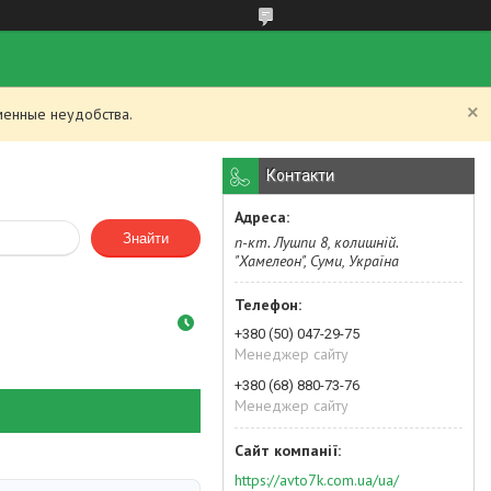
менные неудобства.
Контакти
Знайти
п-кт. Лушпи 8, колишній.
"Хамелеон", Суми, Україна
+380 (50) 047-29-75
Менеджер сайту
+380 (68) 880-73-76
Менеджер сайту
https://avto7k.com.ua/ua/