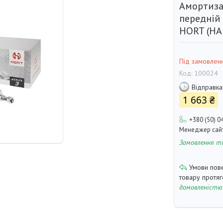
Амортиза
передній
HORT (HA
Під замовлен
Код:
100024
Відправка
1 663 ₴
+380 (50) 0
Менеджер сай
Замовлення т
товару протя
домовленістю