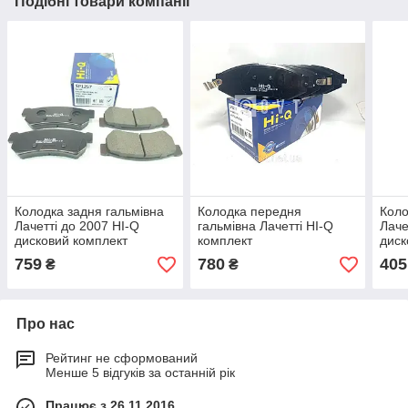
Подібні товари компанії
Колодка задня гальмівна
Колодка передня
Коло
Лачетті до 2007 HI-Q
гальмівна Лачетті HI-Q
Лаче
дисковий комплект
комплект
диск
759
780
405
₴
₴
Про нас
Рейтинг не сформований
Менше 5 відгуків за останній рік
Працює з 26.11.2016