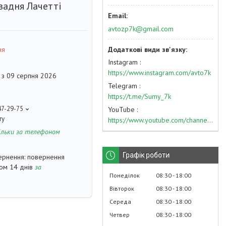
задня Лачетті
avtozp7k@gmail.com
ня
Instagram
https://www.instagram.com/avto7k
 з 09 серпня 2026
Telegram
https://t.me/Sumy_7k
47-29-75
YouTube
ту
https://www.youtube.com/channel/UC574nvqqf5H_LzT4Va_GpQg?view_as=subscriber
ільки за телефоном
Графік роботи
повернення
гом 14 днів
за
Понеділок
08:30
18:00
Вівторок
08:30
18:00
Середа
08:30
18:00
Четвер
08:30
18:00