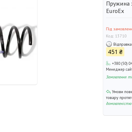
Пружина 
EuroEx
Під замовлен
Код:
13710
Відправка
451 ₴
+380 (50) 0
Менеджер сай
Замовлення т
товару протя
домовленістю