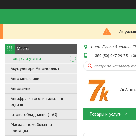
Актуальн
п-кт. Лушпи 8, колишній.
+380 (50) 047-29-75
+3
Товары и услуги
Акумулятори Автомобільні
Автозапчастини
Автолампи
7к Автоз
Антифризи-тосоли, гальмівні
рідини
Товары и услуги
Газове обладнання (ГБО)
Масла автомобільні та
присадки