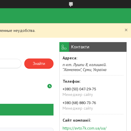
менные неудобства.
Контакти
Знайти
п-кт. Лушпи 8, колишній.
"Хамелеон", Суми, Україна
+380 (50) 047-29-75
Менеджер сайту
+380 (68) 880-73-76
Менеджер сайту
https://avto7k.com.ua/ua/