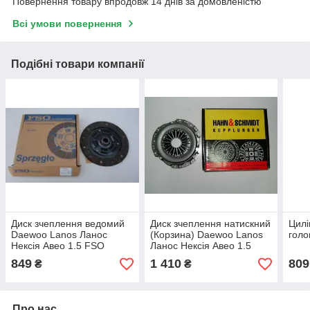
Повернення товару впродовж 14 днів за домовленістю
Всі умови повернення
Подібні товари компанії
Диск зчеплення ведомий
Диск зчеплення натискний
Цилі
Daewoo Lanos Ланос
(Корзина) Daewoo Lanos
голо
Нексія Авео 1.5 FSO
Ланос Нексія Авео 1.5
Hahn&Schmidt
849
1 410
809
₴
₴
Про нас