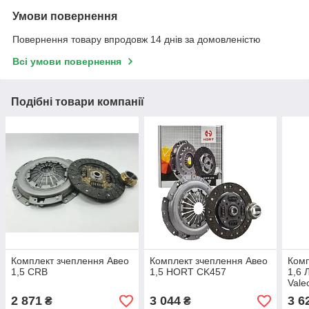
Умови повернення
Повернення товару впродовж 14 днів за домовленістю
Всі умови повернення
Подібні товари компанії
Комплект зчеплення Авео
Комплект зчеплення Авео
Комп
1,5 CRB
1,5 HORT CK457
1,6 
Vale
2 871
3 044
3 6
₴
₴