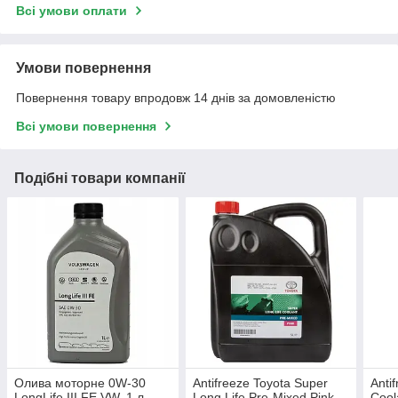
Всі умови оплати
Умови повернення
Повернення товару впродовж 14 днів за домовленістю
Всі умови повернення
Подібні товари компанії
Олива моторне 0W-30
Antifreeze Toyota Super
Anti
LongLife III FE VW, 1 л
Long Life Pre-Mixed Pink
Cool