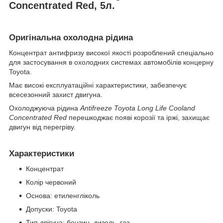
Concentrated Red, 5л.
Оригінальна охолодна рідина
Концентрат антифризу високої якості розроблений спеціально
для застосування в охолодних системах автомобілів концерну
Toyota.
Має високі експлуатаційні характеристики, забезпечує
всесезонний захист двигуна.
Охолоджуюча рідина
Antifreeze Toyota Long Life Cooland
Concentrated Red
перешкоджає появі корозії та іржі, захищає
двигун від перегріву.
Характеристики
Концентрат
Колір червоний
Основа: етиленгліколь
Допуски: Toyota
Тип двігуна: бензин, дизель, газ