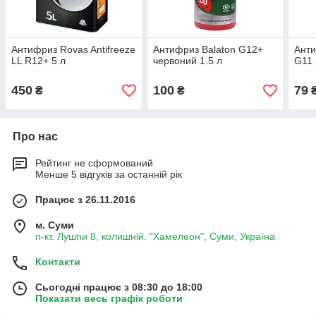
Антифриз Rovas Antifreeze
Антифриз Balaton G12+
Анти
LL R12+ 5 л
червоний 1.5 л
G11 
450
100
79
₴
₴
Про нас
Рейтинг не сформований
Менше 5 відгуків за останній рік
Працює з 26.11.2016
м. Суми
п-кт. Лушпи 8, колишній. "Хамелеон", Суми, Україна
Контакти
Сьогодні працює з 08:30 до 18:00
Показати весь графік роботи