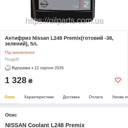
Антифриз Nissan L248 Premix(готовий -38,
зелений), 5л.
Під замовлення
Роздріб
Відправка з
12 серпня 2026
1 328
₴
Опис
Характеристики
Доставка
Оплата
Умови п
Опис
NISSAN Coolant L248 Premix