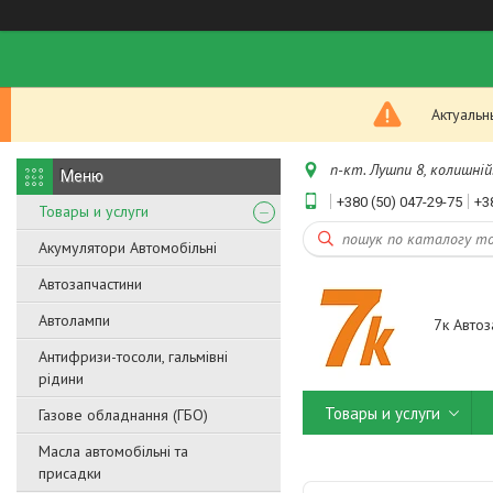
Актуальн
п-кт. Лушпи 8, колишній.
+380 (50) 047-29-75
+3
Товары и услуги
Акумулятори Автомобільні
Автозапчастини
Автолампи
7к Автоз
Антифризи-тосоли, гальмівні
рідини
Товары и услуги
Газове обладнання (ГБО)
Масла автомобільні та
присадки