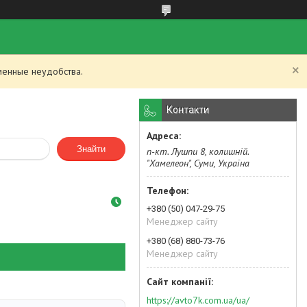
менные неудобства.
Контакти
Знайти
п-кт. Лушпи 8, колишній.
"Хамелеон", Суми, Україна
+380 (50) 047-29-75
Менеджер сайту
+380 (68) 880-73-76
Менеджер сайту
https://avto7k.com.ua/ua/