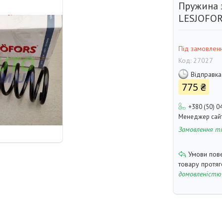
Пружина 
LESJOFOR
Під замовлен
Код:
27027
Відправка
775 ₴
+380 (50) 0
Менеджер сай
Замовлення т
товару протя
домовленістю