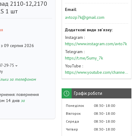
зад 2110-12,2170
S 1 шт
avtozp7k@gmail.com
ня
Instagram
https://www.instagram.com/avto7k
 з 09 серпня 2026
Telegram
https://t.me/Sumy_7k
47-29-75
YouTube
ту
https://www.youtube.com/channel/UC574nvqqf5H_LzT4Va_GpQg?view_as=subscriber
ільки за телефоном
Графік роботи
повернення
гом 14 днів
за
Понеділок
08:30
18:00
Вівторок
08:30
18:00
Середа
08:30
18:00
Четвер
08:30
18:00