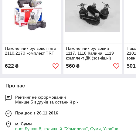
Наконечник рульової тяги
Наконечник рульовий
Нако
2110,2170 комплект TRT
1117, 1118 Калина, 1119
2101
комплект ДК (зовнішні)
зовн
622
560
501
₴
₴
Про нас
Рейтинг не сформований
Менше 5 відгуків за останній рік
Працює з 26.11.2016
м. Суми
п-кт. Лушпи 8, колишній. "Хамелеон", Суми, Україна