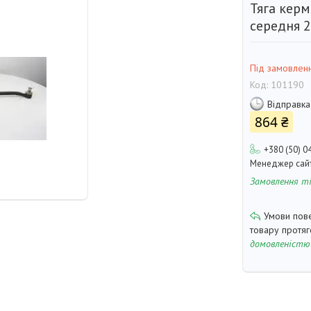
Тяга керм
середня 
Під замовлен
Код:
101190
Відправка
864 ₴
+380 (50) 0
Менеджер сай
Замовлення т
товару протя
домовленістю