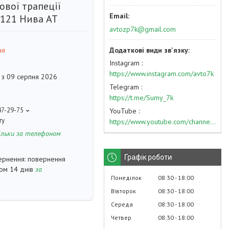
ової трапеції
2121 Нива АТ
avtozp7k@gmail.com
ня
Instagram
https://www.instagram.com/avto7k
 з 09 серпня 2026
Telegram
https://t.me/Sumy_7k
47-29-75
YouTube
ту
https://www.youtube.com/channel/UC574nvqqf5H_LzT4Va_GpQg?view_as=subscriber
ільки за телефоном
Графік роботи
повернення
гом 14 днів
за
Понеділок
08:30
18:00
Вівторок
08:30
18:00
Середа
08:30
18:00
Четвер
08:30
18:00