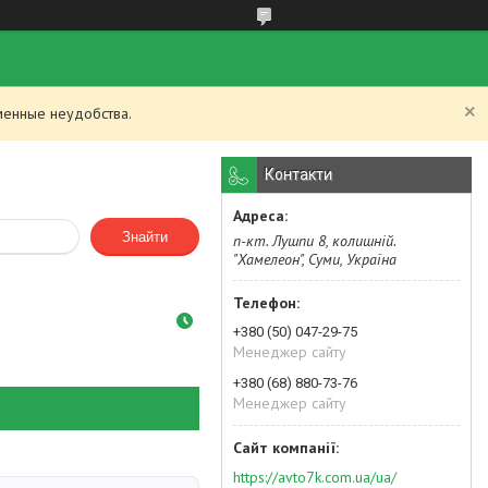
менные неудобства.
Контакти
Знайти
п-кт. Лушпи 8, колишній.
"Хамелеон", Суми, Україна
+380 (50) 047-29-75
Менеджер сайту
+380 (68) 880-73-76
Менеджер сайту
https://avto7k.com.ua/ua/