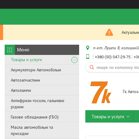
Актуальн
п-кт. Лушпи 8, колишній.
+380 (50) 047-29-75
+3
Товары и услуги
Акумулятори Автомобільні
Автозапчастини
Автолампи
7к Автоз
Антифризи-тосоли, гальмівні
рідини
Товары и услуги
Газове обладнання (ГБО)
Масла автомобільні та
присадки