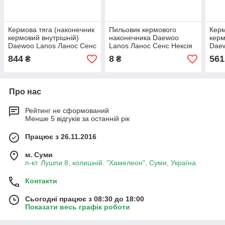
Кермова тяга (наконечник
Пильовик кермового
Керм
кермовий внутрішній)
наконечника Daewoo
керм
Daewoo Lanos Ланос Сенс
Lanos Ланос Сенс Нексія
Daew
Нексія (ліва) CTR
Некс
844
8
561
₴
₴
Про нас
Рейтинг не сформований
Менше 5 відгуків за останній рік
Працює з 26.11.2016
м. Суми
п-кт. Лушпи 8, колишній. "Хамелеон", Суми, Україна
Контакти
Сьогодні працює з 08:30 до 18:00
Показати весь графік роботи