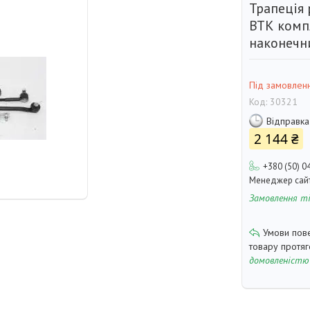
Трапеція
ВТК компл
наконечн
Під замовлен
Код:
30321
Відправка
2 144 ₴
+380 (50) 0
Менеджер сай
Замовлення т
товару протя
домовленістю