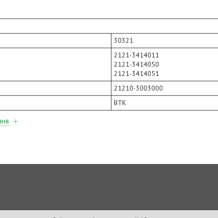
30321
2121-3414011
2121-3414050
2121-3414051
21210-3003000
ВТК
ння