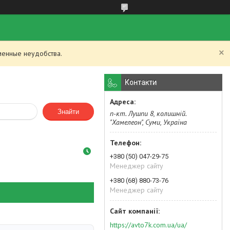
менные неудобства.
Контакти
Знайти
п-кт. Лушпи 8, колишній.
"Хамелеон", Суми, Україна
+380 (50) 047-29-75
Менеджер сайту
+380 (68) 880-73-76
Менеджер сайту
https://avto7k.com.ua/ua/