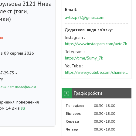
 рульова 2121 Нива
ект (тяги,
avtozp7k@gmail.com
ики)
Instagram
ня
https://www.instagram.com/avto7k
Telegram
 з 09 серпня 2026
https://t.me/Sumy_7k
YouTube
https://www.youtube.com/channel/UC574nvqqf5H_LzT4Va_GpQg?view_as=subscriber
47-29-75
ту
ільки за телефоном
Графік роботи
повернення
Понеділок
08:30
18:00
гом 14 днів
за
Вівторок
08:30
18:00
Середа
08:30
18:00
Четвер
08:30
18:00