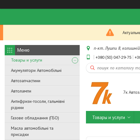
Актуальн
п-кт. Лушпи 8, колишній.
+380 (50) 047-29-75
+3
Товары и услуги
Акумулятори Автомобільні
Автозапчастини
Автолампи
7к Автоз
Антифризи-тосоли, гальмівні
рідини
Товары и услуги
Газове обладнання (ГБО)
Масла автомобільні та
присадки