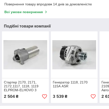
Повернення товару впродовж 14 днів за домовленістю
Всі умови повернення
Подібні товари компанії
Стартер 2170, 2171,
Генератор 1118, 2170
Гене
2172,1117, 1118, 1119
115А ASR
2109
ELPROM-ELHOVO 3
Авто
шпильки
2 504
3 539
2 6
₴
₴