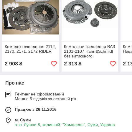
Комплект зчеплення 2112,
Комплекти зчеплення ВАЗ
Комп
2170, 2171, 2172 RIDER
2101-2107 Hahn&Schmidt
Нив
без витискного
підшипника
2 908
2 313
2 1
₴
₴
Про нас
Рейтинг не сформований
Менше 5 відгуків за останній рік
Працює з 26.11.2016
м. Суми
п-кт. Лушпи 8, колишній. "Хамелеон", Суми, Україна