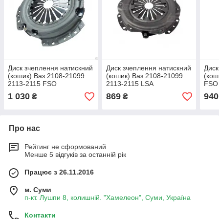
Диск зчеплення натискний
Диск зчеплення натискний
Диск
(кошик) Ваз 2108-21099
(кошик) Ваз 2108-21099
(кош
2113-2115 FSO
2113-2115 LSA
FSO
1 030
869
940
₴
₴
Про нас
Рейтинг не сформований
Менше 5 відгуків за останній рік
Працює з 26.11.2016
м. Суми
п-кт. Лушпи 8, колишній. "Хамелеон", Суми, Україна
Контакти