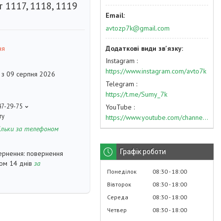
 1117, 1118, 1119
avtozp7k@gmail.com
ня
Instagram
https://www.instagram.com/avto7k
 з 09 серпня 2026
Telegram
https://t.me/Sumy_7k
47-29-75
YouTube
ту
https://www.youtube.com/channel/UC574nvqqf5H_LzT4Va_GpQg?view_as=subscriber
ільки за телефоном
Графік роботи
повернення
гом 14 днів
за
Понеділок
08:30
18:00
Вівторок
08:30
18:00
Середа
08:30
18:00
Четвер
08:30
18:00