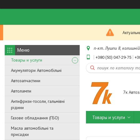
Актуальн
п-кт. Лушпи 8, колишній.
+380 (50) 047-29-75
+3
Товары и услуги
Акумулятори Автомобільні
Автозапчастини
Автолампи
7к Автоз
Антифризи-тосоли, гальмівні
рідини
Товары и услуги
Газове обладнання (ГБО)
Масла автомобільні та
присадки