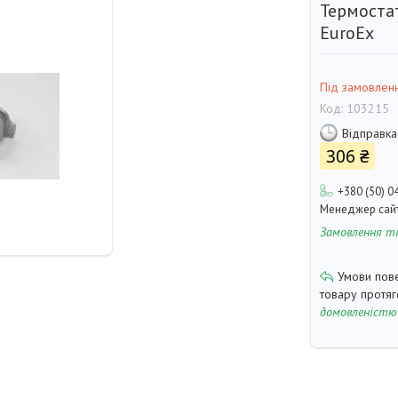
Термостат
EuroEx
Під замовлен
Код:
103215
Відправка
306 ₴
+380 (50) 0
Менеджер сай
Замовлення т
товару протя
домовленістю