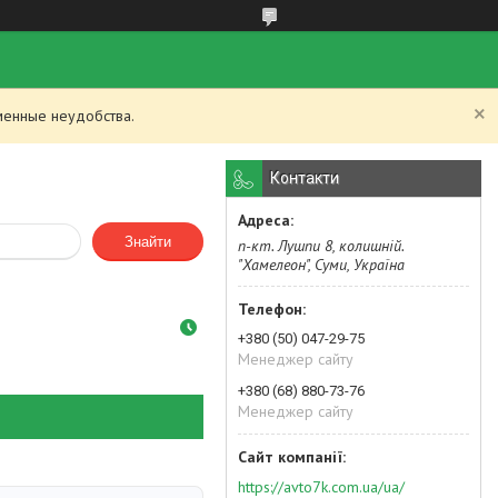
менные неудобства.
Контакти
Знайти
п-кт. Лушпи 8, колишній.
"Хамелеон", Суми, Україна
+380 (50) 047-29-75
Менеджер сайту
+380 (68) 880-73-76
Менеджер сайту
https://avto7k.com.ua/ua/