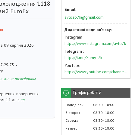
 охолодження 1118
вий EuroEx
avtozp7k@gmail.com
ня
Instagram
https://www.instagram.com/avto7k
 з 09 серпня 2026
Telegram
https://t.me/Sumy_7k
47-29-75
YouTube
ту
https://www.youtube.com/channel/UC574nvqqf5H_LzT4Va_GpQg?view_as=subscriber
ільки за телефоном
Графік роботи
повернення
гом 14 днів
за
Понеділок
08:30
18:00
Вівторок
08:30
18:00
Середа
08:30
18:00
Четвер
08:30
18:00