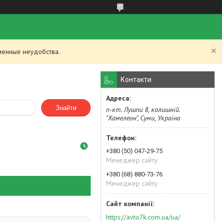
менные неудобства.
Контакти
Знайти
п-кт. Лушпи 8, колишній.
"Хамелеон", Суми, Україна
+380 (50) 047-29-75
Менеджер сайту
+380 (68) 880-73-76
Менеджер сайту
https://avto7k.com.ua/ua/