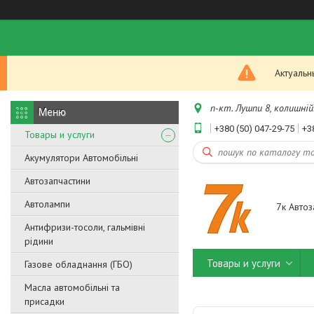
Актуальн
п-кт. Лушпи 8, колишній.
+380 (50) 047-29-75
+3
Товары и услуги
Акумулятори Автомобільні
Автозапчастини
Автолампи
7к Автоз
Антифризи-тосоли, гальмівні
рідини
Товары и услуги
Газове обладнання (ГБО)
Масла автомобільні та
присадки