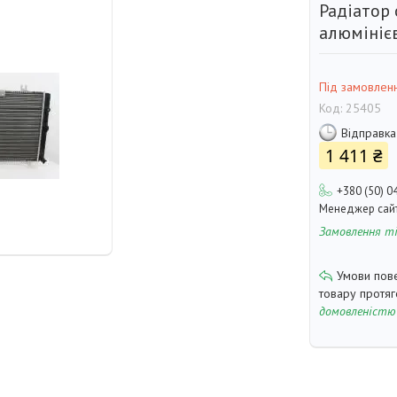
Радіатор
алюмініє
Під замовлен
Код:
25405
Відправка
1 411 ₴
+380 (50) 0
Менеджер сай
Замовлення т
товару протя
домовленістю