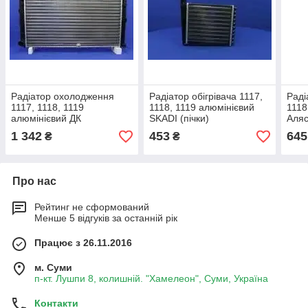
Радіатор охолодження
Радіатор обігрівача 1117,
Раді
1117, 1118, 1119
1118, 1119 алюмінієвий
1118
алюмінієвий ДК
SKADI (пічки)
Аляс
1 342
453
645
₴
₴
Про нас
Рейтинг не сформований
Менше 5 відгуків за останній рік
Працює з 26.11.2016
м. Суми
п-кт. Лушпи 8, колишній. "Хамелеон", Суми, Україна
Контакти