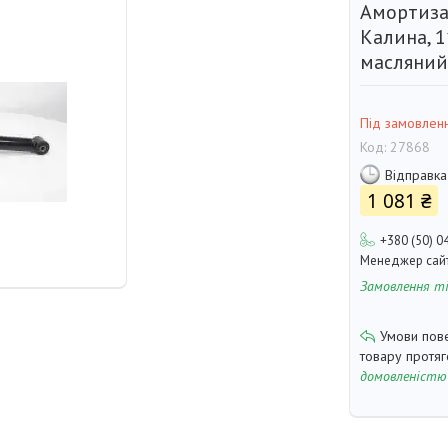
Амортиза
Калина, 1
масляний
Під замовлен
Код:
27868
Відправка
1 081 ₴
+380 (50) 0
Менеджер сай
Замовлення т
товару протя
домовленістю