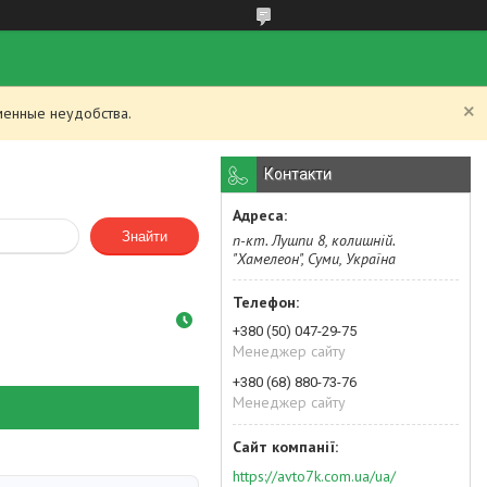
менные неудобства.
Контакти
Знайти
п-кт. Лушпи 8, колишній.
"Хамелеон", Суми, Україна
+380 (50) 047-29-75
Менеджер сайту
+380 (68) 880-73-76
Менеджер сайту
https://avto7k.com.ua/ua/