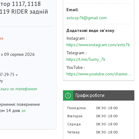
тор 1117, 1118
119 RIDER задній
avtozp7k@gmail.com
Instagram
ня
https://www.instagram.com/avto7k
Telegram
 з 09 серпня 2026
https://t.me/Sumy_7k
YouTube
https://www.youtube.com/channel/UC574nvqqf5H_LzT4Va_GpQg?view_as=subscriber
47-29-75
ту
ільки за телефоном
Графік роботи
повернення
Понеділок
08:30
18:00
гом 14 днів
за
Вівторок
08:30
18:00
Середа
08:30
18:00
Четвер
08:30
18:00