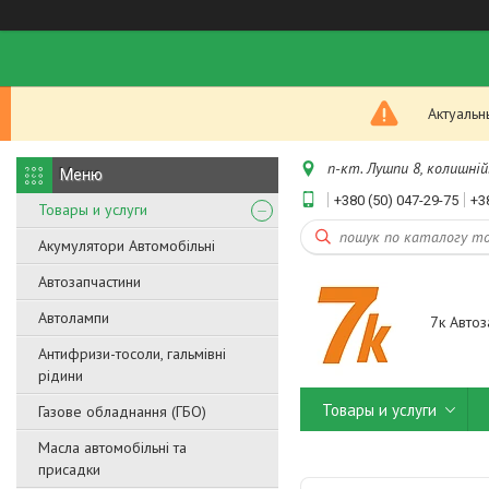
Актуальн
п-кт. Лушпи 8, колишній.
+380 (50) 047-29-75
+3
Товары и услуги
Акумулятори Автомобільні
Автозапчастини
Автолампи
7к Автоз
Антифризи-тосоли, гальмівні
рідини
Товары и услуги
Газове обладнання (ГБО)
Масла автомобільні та
присадки