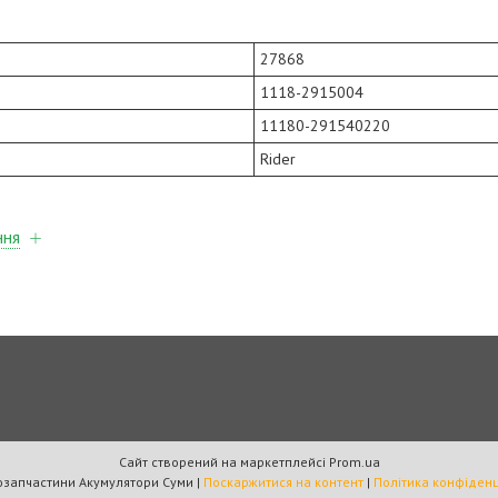
27868
1118-2915004
11180-291540220
Rider
ння
Сайт створений на маркетплейсі
Prom.ua
7к Автозапчастини Акумулятори Суми |
Поскаржитися на контент
|
Політика конфіденц