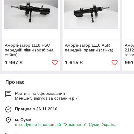
Амортизатор 1118 FSO
Амортизатор 1118 ASR
Амор
передній лівий (розбірна
передній правий (стійка)
2112
стійка)
газо
1 967
1 615
991
₴
₴
Про нас
Рейтинг не сформований
Менше 5 відгуків за останній рік
Працює з 26.11.2016
м. Суми
п-кт. Лушпи 8, колишній. "Хамелеон", Суми, Україна