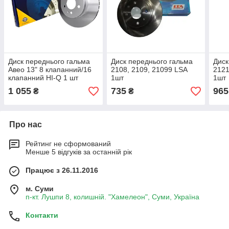
Диск переднього гальма
Диск переднього гальма
Диск
Авео 13" 8 клапанний/16
2108, 2109, 21099 LSA
2121
клапанний HI-Q 1 шт
1шт
1шт
(96574633)
1 055
735
965
₴
₴
Про нас
Рейтинг не сформований
Менше 5 відгуків за останній рік
Працює з 26.11.2016
м. Суми
п-кт. Лушпи 8, колишній. "Хамелеон", Суми, Україна
Контакти