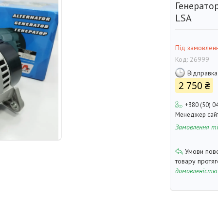
Генератор
LSA
Під замовлен
Код:
26999
Відправка
2 750 ₴
+380 (50) 0
Менеджер сай
Замовлення т
товару протя
домовленістю