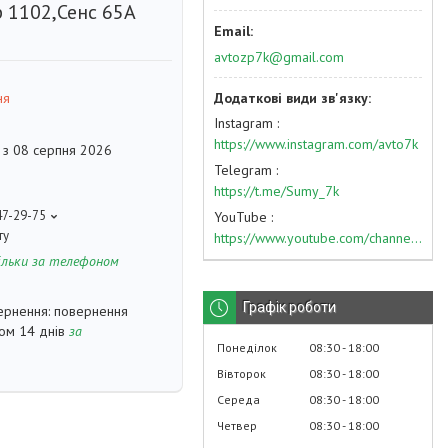
 1102,Сенс 65А
avtozp7k@gmail.com
ня
Instagram
https://www.instagram.com/avto7k
 з 08 серпня 2026
Telegram
https://t.me/Sumy_7k
47-29-75
YouTube
ту
https://www.youtube.com/channel/UC574nvqqf5H_LzT4Va_GpQg?view_as=subscriber
ільки за телефоном
Графік роботи
повернення
гом 14 днів
за
Понеділок
08:30
18:00
Вівторок
08:30
18:00
Середа
08:30
18:00
Четвер
08:30
18:00