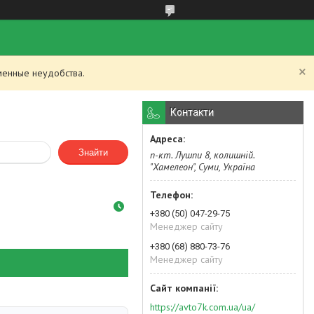
менные неудобства.
Контакти
Знайти
п-кт. Лушпи 8, колишній.
"Хамелеон", Суми, Україна
+380 (50) 047-29-75
Менеджер сайту
+380 (68) 880-73-76
Менеджер сайту
https://avto7k.com.ua/ua/