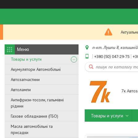
Актуальн
п-кт. Лушпи 8, колишній.
+380 (50) 047-29-75
+3
Товары и услуги
Акумулятори Автомобільні
Автозапчастини
Автолампи
7к Автоз
Антифризи-тосоли, гальмівні
рідини
Товары и услуги
Газове обладнання (ГБО)
Масла автомобільні та
присадки