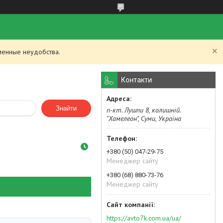
менные неудобства.
Контакти
Знайти
п-кт. Лушпи 8, колишній.
"Хамелеон", Суми, Україна
+380 (50) 047-29-75
Менеджер сайту
+380 (68) 880-73-76
Менеджер сайту
https://avto7k.com.ua/ua/