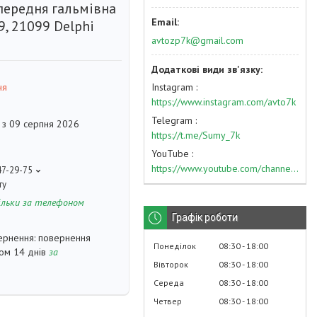
передня гальмівна
9, 21099 Delphi
avtozp7k@gmail.com
Instagram
ня
https://www.instagram.com/avto7k
Telegram
 з 09 серпня 2026
https://t.me/Sumy_7k
YouTube
https://www.youtube.com/channel/UC574nvqqf5H_LzT4Va_GpQg?view_as=subscriber
47-29-75
ту
ільки за телефоном
Графік роботи
повернення
Понеділок
08:30
18:00
гом 14 днів
за
Вівторок
08:30
18:00
Середа
08:30
18:00
Четвер
08:30
18:00