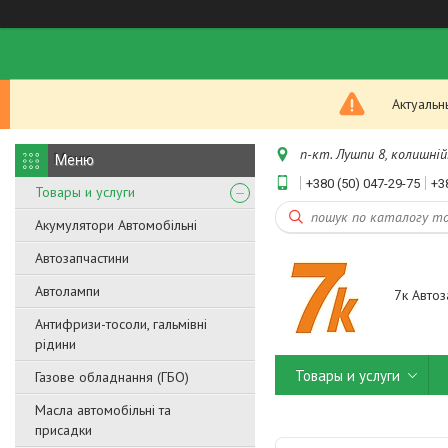
Актуальн
п-кт. Лушпи 8, колишній.
+380 (50) 047-29-75
+3
Товары и услуги
Акумулятори Автомобільні
Автозапчастини
Автолампи
7к Автоз
Антифризи-тосоли, гальмівні
рідини
Товары и услуги
Газове обладнання (ГБО)
Масла автомобільні та
присадки