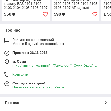
клазику ВАЗ 2101 2102
2102 2103 2103 2104 2105
2102
2103 2104 2105 2106 2107
2106 2107 АТ задньої
2106
Aurora
підвіски
550
590
1 5
₴
₴
Про нас
Рейтинг не сформований
Менше 5 відгуків за останній рік
Працює з 26.11.2016
м. Суми
п-кт. Лушпи 8, колишній. "Хамелеон", Суми, Україна
Контакти
Сьогодні вихідний
Показати весь графік роботи
Про нас