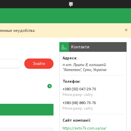
менные неудобства.
Контакти
Знайти
п-кт. Лушпи 8, колишній.
"Хамелеон", Суми, Україна
+380 (50) 047-29-75
Менеджер сайту
+380 (68) 880-73-76
Менеджер сайту
https://avto7k.com.ua/ua/