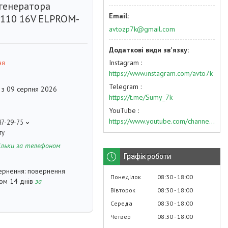
генератора
2110 16V ELPROM-
avtozp7k@gmail.com
Instagram
ня
https://www.instagram.com/avto7k
Telegram
 з 09 серпня 2026
https://t.me/Sumy_7k
YouTube
https://www.youtube.com/channel/UC574nvqqf5H_LzT4Va_GpQg?view_as=subscriber
47-29-75
ту
ільки за телефоном
Графік роботи
повернення
Понеділок
08:30
18:00
гом 14 днів
за
Вівторок
08:30
18:00
Середа
08:30
18:00
Четвер
08:30
18:00