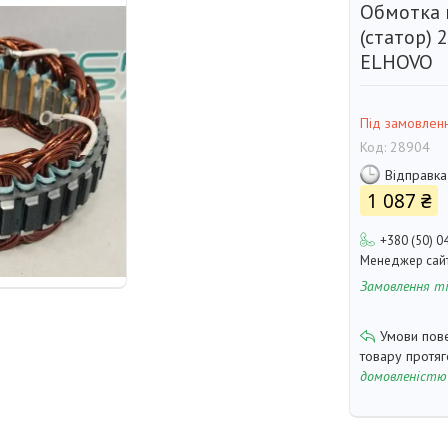
Обмотка 
(статор) 
ELHOVO
Під замовлен
Код:
28904
Відправка
1 087 ₴
+380 (50) 0
Менеджер сай
Замовлення т
товару протя
домовленістю