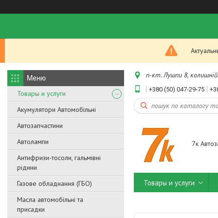
Актуальн
п-кт. Лушпи 8, колишній.
+380 (50) 047-29-75
+3
Товары и услуги
Акумулятори Автомобільні
Автозапчастини
Автолампи
7к Автоз
Антифризи-тосоли, гальмівні
рідини
Товары и услуги
Газове обладнання (ГБО)
Масла автомобільні та
присадки