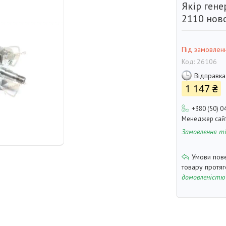
Якір гене
2110 нов
Під замовлен
Код:
26106
Відправка
1 147 ₴
+380 (50) 0
Менеджер сай
Замовлення т
товару протя
домовленістю