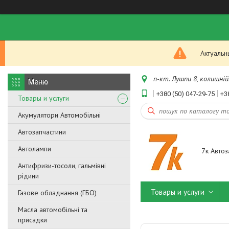
Актуальн
п-кт. Лушпи 8, колишній.
+380 (50) 047-29-75
+3
Товары и услуги
Акумулятори Автомобільні
Автозапчастини
Автолампи
7к Автоз
Антифризи-тосоли, гальмівні
рідини
Товары и услуги
Газове обладнання (ГБО)
Масла автомобільні та
присадки