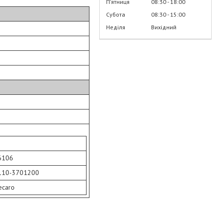
Пʼятниця
08:30
18:00
Субота
08:30
15:00
Неділя
Вихідний
6106
110-3701200
ecaro