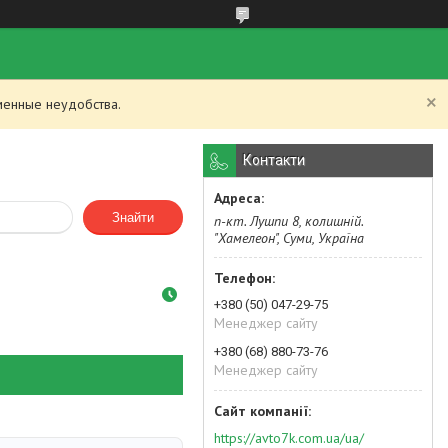
менные неудобства.
Контакти
Знайти
п-кт. Лушпи 8, колишній.
"Хамелеон", Суми, Україна
+380 (50) 047-29-75
Менеджер сайту
+380 (68) 880-73-76
Менеджер сайту
https://avto7k.com.ua/ua/