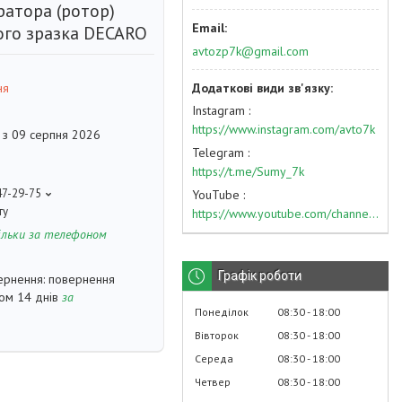
ратора (ротор)
ого зразка DECARO
avtozp7k@gmail.com
ня
Instagram
https://www.instagram.com/avto7k
 з 09 серпня 2026
Telegram
https://t.me/Sumy_7k
47-29-75
YouTube
ту
https://www.youtube.com/channel/UC574nvqqf5H_LzT4Va_GpQg?view_as=subscriber
ільки за телефоном
Графік роботи
повернення
гом 14 днів
за
Понеділок
08:30
18:00
Вівторок
08:30
18:00
Середа
08:30
18:00
Четвер
08:30
18:00