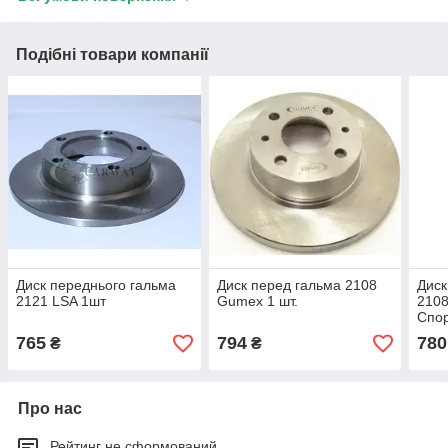
Подібні товари компанії
Диск переднього гальма
Диск перед гальма 2108
Диск
2121 LSA 1шт
Gumex 1 шт.
2108
Спор
765
794
780
₴
₴
Про нас
Рейтинг не сформований