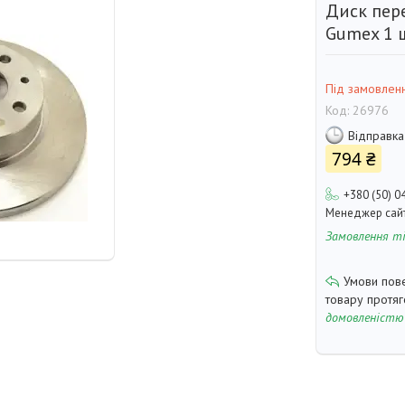
Диск пер
Gumex 1 
Під замовлен
Код:
26976
Відправка
794 ₴
+380 (50) 0
Менеджер сай
Замовлення т
товару протя
домовленістю