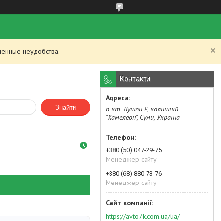
менные неудобства.
Контакти
Знайти
п-кт. Лушпи 8, колишній.
"Хамелеон", Суми, Україна
+380 (50) 047-29-75
Менеджер сайту
+380 (68) 880-73-76
Менеджер сайту
https://avto7k.com.ua/ua/