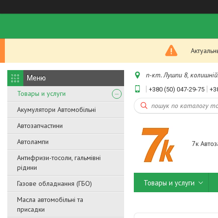
Актуальн
п-кт. Лушпи 8, колишній.
+380 (50) 047-29-75
+3
Товары и услуги
Акумулятори Автомобільні
Автозапчастини
Автолампи
7к Автоз
Антифризи-тосоли, гальмівні
рідини
Товары и услуги
Газове обладнання (ГБО)
Масла автомобільні та
присадки