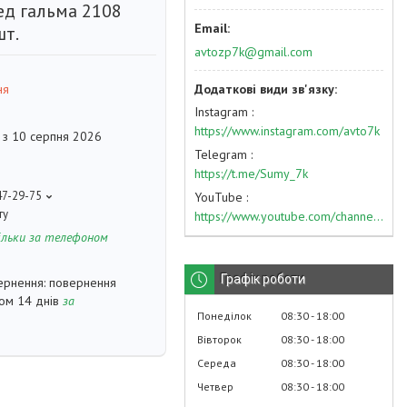
ед гальма 2108
шт.
avtozp7k@gmail.com
ня
Instagram
https://www.instagram.com/avto7k
 з 10 серпня 2026
Telegram
https://t.me/Sumy_7k
47-29-75
YouTube
ту
https://www.youtube.com/channel/UC574nvqqf5H_LzT4Va_GpQg?view_as=subscriber
ільки за телефоном
Графік роботи
повернення
гом 14 днів
за
Понеділок
08:30
18:00
Вівторок
08:30
18:00
Середа
08:30
18:00
Четвер
08:30
18:00