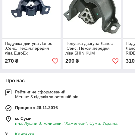
Подушка двигуна Ланос
Подушка двигуна Ланос
Поду
,Сенс, Нексія,передня
,Сенс, Нексія,передня
Лано
ліва EuroEx
ліва SHIN KUM
RID
270
290
310
₴
₴
Про нас
Рейтинг не сформований
Менше 5 відгуків за останній рік
Працює з 26.11.2016
м. Суми
п-кт. Лушпи 8, колишній. "Хамелеон", Суми, Україна
Контакти