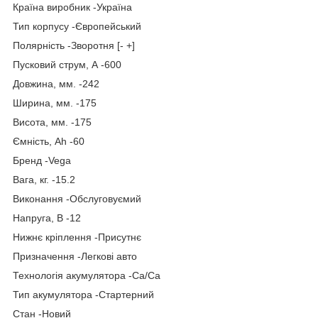
Країна виробник -Україна
Тип корпусу -Європейський
Полярність -Зворотня [- +]
Пусковий струм, А -600
Довжина, мм. -242
Ширина, мм. -175
Висота, мм. -175
Ємність, Ah -60
Бренд -Vega
Вага, кг. -15.2
Виконання -Обслуговуємий
Напруга, В -12
Нижнє кріплення -Присутнє
Призначення -Легкові авто
Технологія акумулятора -Са/Са
Тип акумулятора -Стартерний
Стан -Новий