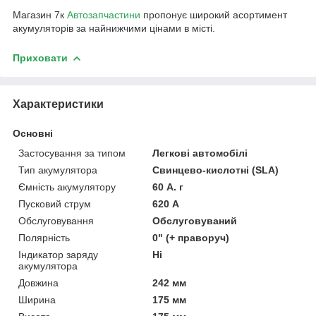
Магазин 7к
Автозапчастини
пропонує широкий асортимент
акумуляторів за найнижчими цінами в місті.
Приховати
Характеристики
Основні
Застосування за типом
Легкові автомобілі
Тип акумулятора
Свинцево-кислотні (SLA)
Ємність акумулятору
60 А. г
Пусковий струм
620 А
Обслуговування
Обслуговуваний
Полярність
0" (+ праворуч)
Індикатор заряду
Ні
акумулятора
Довжина
242 мм
Ширина
175 мм