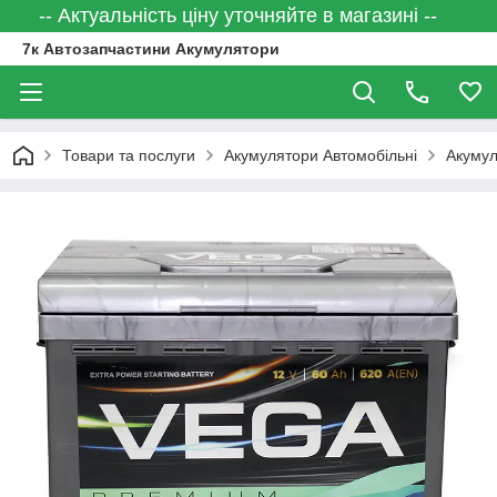
-- Актуальність ціну уточняйте в магазині --
7к Автозапчастини Акумулятори
Товари та послуги
Акумулятори Автомобільні
Акумул