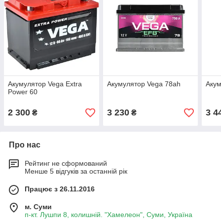
Акумулятор Vega Extra
Акумулятор Vega 78ah
Акум
Power 60
2 300
3 230
3 4
₴
₴
Про нас
Рейтинг не сформований
Менше 5 відгуків за останній рік
Працює з 26.11.2016
м. Суми
п-кт. Лушпи 8, колишній. "Хамелеон", Суми, Україна