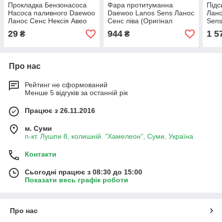
Прокладка Бензонасоса
Фара протитуманна
Під
Насоса паливного Daewoo
Daewoo Lanos Sens Ланос
Лано
Ланос Сенс Нексія Авео
Сенс ліва (Оригінал
Sen
Лачетті Нубіра 96183170
Польща)
29
944
1 5
₴
₴
Про нас
Рейтинг не сформований
Менше 5 відгуків за останній рік
Працює з 26.11.2016
м. Суми
п-кт. Лушпи 8, колишній. "Хамелеон", Суми, Україна
Контакти
Сьогодні працює з 08:30 до 15:00
Показати весь графік роботи
Про нас