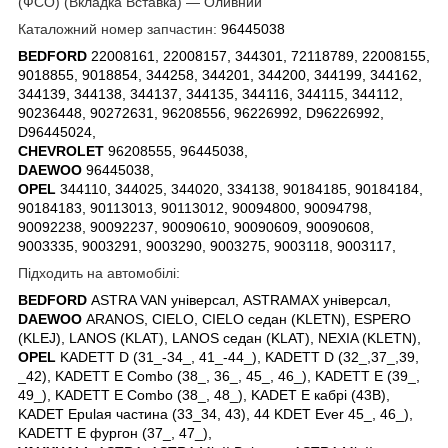
(ФСО) (Вкладка Вставка) — Оливний
Каталожний номер запчастин:
96445038
BEDFORD
22008161, 22008157, 344301, 72118789, 22008155,
9018855, 9018854, 344258, 344201, 344200, 344199, 344162,
344139, 344138, 344137, 344135, 344116, 344115, 344112,
90236448, 90272631, 96208556, 96226992, D96226992,
D96445024,
CHEVROLET
96208555, 96445038,
DAEWOO
96445038,
OPEL
344110, 344025, 344020, 334138, 90184185, 90184184,
90184183, 90113013, 90113012, 90094800, 90094798,
90092238, 90092237, 90090610, 90090609, 90090608,
9003335, 9003291, 9003290, 9003275, 9003118, 9003117,
Підходить на автомобілі:
BEDFORD
ASTRA VAN універсал, ASTRAMAX універсал,
DAEWOO
ARANOS, CIELO, CIELO седан (KLETN), ESPERO
(KLEJ), LANOS (KLAT), LANOS седан (KLAT), NEXIA (KLETN),
OPEL
KADETT D (31_-34_, 41_-44_), KADETT D (32_,37_,39,
_42), KADETT E Combo (38_, 36_, 45_, 46_), KADETT E (39_,
49_), KADETT E Combo (38_, 48_), KADET E кабрі (43B),
KADET Epulaя частина (33_34, 43), 44 KDET Ever 45_, 46_),
KADETT E фургон (37_, 47_),