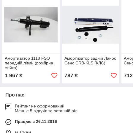
Амортизатор 1118 FSO
Амортизатор задній Ланос
Амор
передній лівий (розбірна
Сенс CRB-KLS (КЛС)
Сен
стійка)
1 967
787
712
₴
₴
Про нас
Рейтинг не сформований
Менше 5 відгуків за останній рік
Працює з 26.11.2016
м. Суми