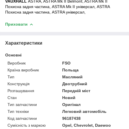
VAUXHALL
ASTRA, ASTRA Mk II Belmont, ASTRA Mk II
Похисна задня частина, ASTRA Mk II універсал, ASTRA
Похисна задня частина, ASTRA універсал,
Приховати
Характеристики
Основні
Виробник
FSO
Країна виробник
Польща
Тип
Масляний
Конструкція
Двотрубний
Розташування
Передній міст
Стан
Новий
Тип запчастини
Оригінал
Тип техніки
Легковий автомобіль
Код запчастини
96187438
Сумісність з маркою
Opel, Chevrolet, Daewoo