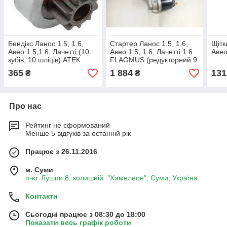
Бендікс Ланос 1.5, 1.6,
Стартер Ланос 1.5, 1.6,
Щітк
Авео 1.5,1.6, Лачетті (10
Авео 1.5, 1.6, Лачетті 1.6
Авео
зубів, 10 шліців) АТЕК
FLAGMUS (редукторний 9
зубів)
365
1 884
131
₴
₴
Про нас
Рейтинг не сформований
Менше 5 відгуків за останній рік
Працює з 26.11.2016
м. Суми
п-кт. Лушпи 8, колишній. "Хамелеон", Суми, Україна
Контакти
Сьогодні працює з 08:30 до 18:00
Показати весь графік роботи