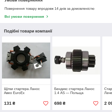
Умови повернення
Повернення товару впродовж 14 днів за домовленістю
Всі умови повернення
Подібні товари компанії
Щітки стартера Ланос
Бендикс стартера Ланос
Стар
Авео EuroEx
1.4 AS — Польща
Лаче
131
698
2 0
₴
₴