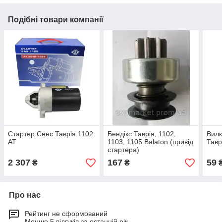
Подібні товари компанії
Стартер Сенс Таврія 1102
Бендікс Таврія, 1102,
Вилк
АТ
1103, 1105 Balaton (привід
Тавр
стартера)
2 307
167
59
₴
₴
Про нас
Рейтинг не сформований
Менше 5 відгуків за останній рік