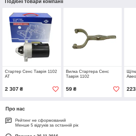
Подібні товари компанії
Стартер Сенс Таврія 1102
Вилка Стартера Сенс
Щітк
АТ
Таврія 1102
Авео
2 307
59
223
₴
₴
Про нас
Рейтинг не сформований
Менше 5 відгуків за останній рік