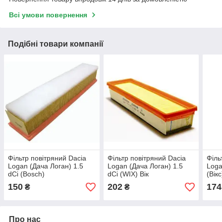
Всі умови повернення
Подібні товари компанії
Фільтр повітряний Dacia
Фільтр повітряний Dacia
Філь
Logan (Дача Логан) 1.5
Logan (Дача Логан) 1.5
Loga
dCi (Bosch)
dCi (WIX) Вік
(Вікс
150
202
174
₴
₴
Про нас