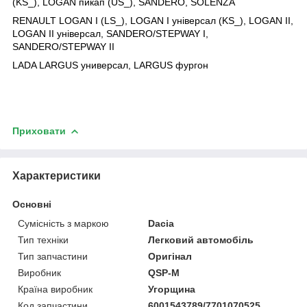
(KS_), LOGAN пикап (US_), SANDERO, SOLENZA
RENAULT LOGAN I (LS_), LOGAN I універсал (KS_), LOGAN II,
LOGAN II універсал, SANDERO/STEPWAY I,
SANDERO/STEPWAY II
LADA LARGUS универсал, LARGUS фургон
Приховати
Характеристики
Основні
Сумісність з маркою
Dacia
Тип техніки
Легковий автомобіль
Тип запчастини
Оригінал
Виробник
QSP-M
Країна виробник
Угорщина
Код запчастини
6001543789/7701070525