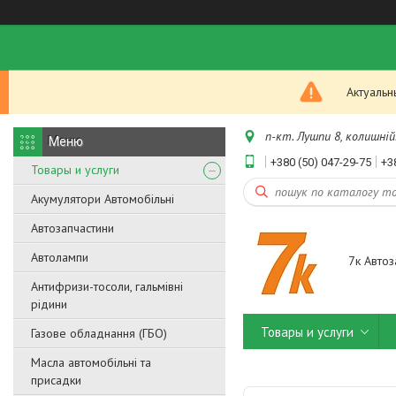
Актуальн
п-кт. Лушпи 8, колишній.
+380 (50) 047-29-75
+3
Товары и услуги
Акумулятори Автомобільні
Автозапчастини
Автолампи
7к Автоз
Антифризи-тосоли, гальмівні
рідини
Товары и услуги
Газове обладнання (ГБО)
Масла автомобільні та
присадки