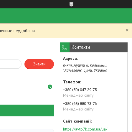
менные неудобства.
Контакти
Знайти
п-кт. Лушпи 8, колишній.
"Хамелеон", Суми, Україна
+380 (50) 047-29-75
Менеджер сайту
+380 (68) 880-73-76
Менеджер сайту
https://avto7k.com.ua/ua/