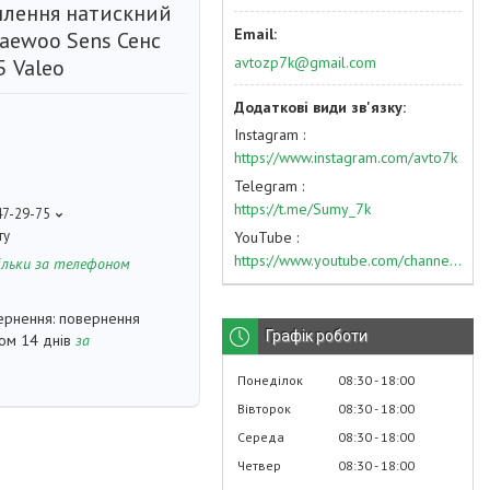
плення натискний
Daewoo Sens Сенс
avtozp7k@gmail.com
5 Valeo
Instagram
https://www.instagram.com/avto7k
Telegram
https://t.me/Sumy_7k
47-29-75
ту
YouTube
https://www.youtube.com/channel/UC574nvqqf5H_LzT4Va_GpQg?view_as=subscriber
ільки за телефоном
повернення
Графік роботи
гом 14 днів
за
Понеділок
08:30
18:00
Вівторок
08:30
18:00
Середа
08:30
18:00
Четвер
08:30
18:00