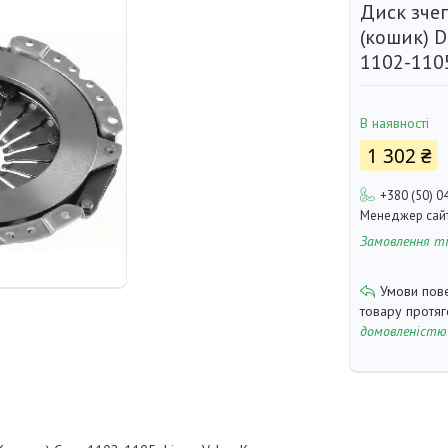
Диск зче
(кошик) 
1102-110
В наявності
1 302 ₴
+380 (50) 0
Менеджер сай
Замовлення т
товару протя
домовленістю