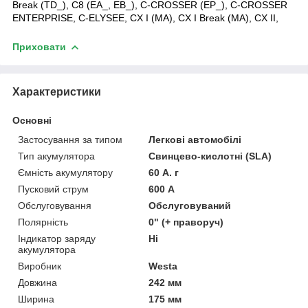
Break (TD_), C8 (EA_, EB_), C-CROSSER (EP_), C-CROSSER
ENTERPRISE, C-ELYSEE, CX I (MA), CX I Break (MA), CX II,
Приховати
Характеристики
Основні
Застосування за типом
Легкові автомобілі
Тип акумулятора
Свинцево-кислотні (SLA)
Ємність акумулятору
60 А. г
Пусковий струм
600 А
Обслуговування
Обслуговуваний
Полярність
0" (+ праворуч)
Індикатор заряду
Ні
акумулятора
Виробник
Westa
Довжина
242 мм
Ширина
175 мм