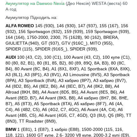
Акумулятор на Daewoo Nexia
(Део Нексія) WESTA (веста) 60
А·год
Акумулятор Підходить на:
ALFA ROMEO
145 (930), 146 (930), 147 (937), 155 (167), 156
(932), 156 Sportwagon (932), 159 (939), 159 Sportwagon (939),
164 (164), 1750-2000, 2300, 75 (162B), 90 (162), BRERA,
GIULIETTA (940), GT (937), GTV (916C_), MITO (955),
SPIDER (115), SPIDER (916S_), SPIDER (939),
AUDI
100 (43, C2), 100 (C1), 100 Avant (43, C2), 100 купе (C1),
80 (80, 82, B1), 80 (81, 85, B2), 80 (89, 89Q, 8A, B3), 80 (8C,
B4), 80 Avant (8C, B4), A1 (8X1, 8XF), A1 Sportback (8XA, 8XK),
A3 (8L1), A3 (8P1), A3 (8V1), A3 Limousine (8VS), A3 Sportback
(8PA), A3 Sportback (8VA), A3 кабрио (8P7), A3 кабрио (8V7),
A4 (8D2, B5), A4 (8E2, B6), A4 (8EC, B7), A4 (8K2, B8), A4
Allroad (8KH, B8), A4 Avant (8D5, B5), A4 Avant (8E5, B6), A4
Avant (8ED, B7), A4 Avant (8K5, B8), A4 кабрио (8H7, B6, 8HE,
B7), A5 (8T3), A5 Sportback (8TA), A5 кабрио (8F7), A6 (4A,
C4), A6 (4B2, C5), A6 (4G2, C7, 4GC), A6 Avant (4A, C4), A6
Avant (4B5, C5), A6 Avant (4G5, C7, 4GD), Q3 (8U), Q5 (8R), TT
(8N3), TT Roadster (8N9),
BMW
1 (E81), 1 (E87), 1 кабріо (E88), 1500-2000 (115, 116,
118, 121), 1600 GT купе, 2.6- 3200 V8 купе, 2000-3.2 купі (E9),