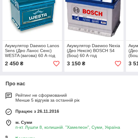
Акумулятор Daewoo Lanos
Акумулятор Daewoo Nexia
Акум
Sens (Део Ланос Сенс)
(Део Нексія) BOSCH S4
(Део
WESTA (вагова) 60 А·год
(Бош) 60 А·год
(Бош
2 450
3 150
3 5
₴
₴
Про нас
Рейтинг не сформований
Менше 5 відгуків за останній рік
Працює з 26.11.2016
м. Суми
п-кт. Лушпи 8, колишній. "Хамелеон", Суми, Україна