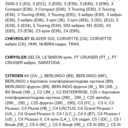
2500-3.3 (E3), 3 (
E21), 3 (E30), 3 (E36), 3 (E46), 3 (E90), 3
Compact (E36), 3 Compact (E46), 3 Touring (E30), 3 Touring
(E36), 3 Touring (E46), 3 Touring (E91), 3 кабріо (E30), 3 кабріо
(E36), 3 кабріо (E46), 3 купі (36), 3 купі (4E6), 3 (92), (E12), 5
(E28), 5 (E34), 5 Touring (E34), 503 кабрио, M1 (E26), X3
(E83), Z3 (E36), Z3 купе (E36), Z4 (E85),
CHEVROLET
BLAZER S10, CORVETTE (C6), CORVETTE
кабріо (C6), HHR, NUBIRA седан, TRAX,
CHRYSLER
DELTA, LE BARON купе, PT CRUISER (PT_), PT
CRUISER кабріо, SARATOGA,
CITROEN
AX (ZA-_), BERLINGO (B9), BERLINGO (MF),
BERLINGO з бортовою платформою/ходова частина (B9),
BERLINGO фургон (B9), BERLINGO фургон (M_), BX (XB-_),
BX Break (XB-_), C2 (JM_), C2 ENTERPRISE, C25 c бортовою
платформою/ходова частина (280_, 290_), C25 автобус
(280_, 290_), C25 фургон (280_, 290), C3 (FC_), C3 II, C3
Picasso, C3 Pluriel (HB_), C4 CACTUS, C4 Grand Picasso I
(UA_), C4 Grand Picasso II, C4 I (LC_), C4 II (B7), C4 Picasso I
(UD_), C4 Picasso II, C4 купе (LA_), C4 седан, C5 I (DC_), C5 I
Break (DE_), C5 II (RC_), C5 II Break (RE_), C5 III (RD_), C5 III