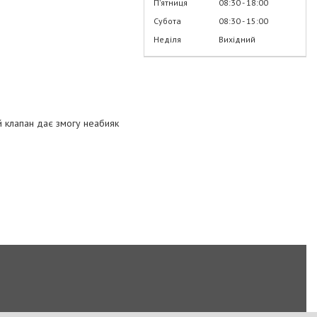
Пʼятниця
08:30
18:00
Субота
08:30
15:00
Неділя
Вихідний
й клапан дає змогу неабияк