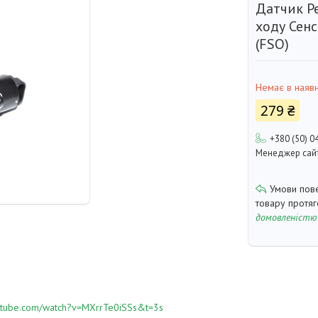
Датчик Р
ходу Сенс
(FSO)
Немає в наявн
279 ₴
+380 (50) 0
Менеджер сай
товару протя
домовленістю
utube.com/watch?v=MXrrTe0iSSs&t=3s