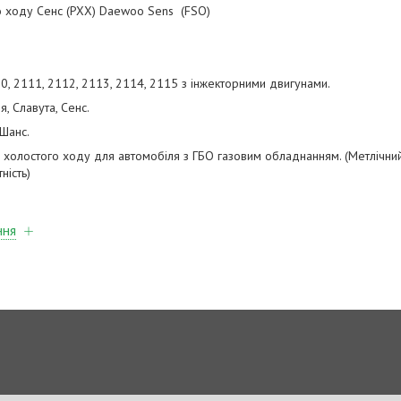
о ходу Сенс (РХХ) Daewoo Sens (FSO)
0, 2111, 2112, 2113, 2114, 2115 з інжекторними двигунами.
я, Славута, Сенс.
 Шанс.
 холостого ходу для автомобіля з ГБО газовим обладнанням. (Метлічни
ність)
ння