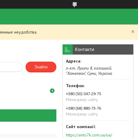
менные неудобства.
Контакти
Знайти
п-кт. Лушпи 8, колишній.
"Хамелеон", Суми, Україна
+380 (50) 047-29-75
Менеджер сайту
+380 (68) 880-73-76
Менеджер сайту
https://avto7k.com.ua/ua/