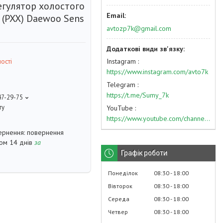
егулятор холостого
 (РХХ) Daewoo Sens
avtozp7k@gmail.com
Instagram
ості
https://www.instagram.com/avto7k
Telegram
https://t.me/Sumy_7k
47-29-75
ту
YouTube
https://www.youtube.com/channel/UC574nvqqf5H_LzT4Va_GpQg?view_as=subscriber
повернення
гом 14 днів
за
Графік роботи
Понеділок
08:30
18:00
Вівторок
08:30
18:00
Середа
08:30
18:00
Четвер
08:30
18:00