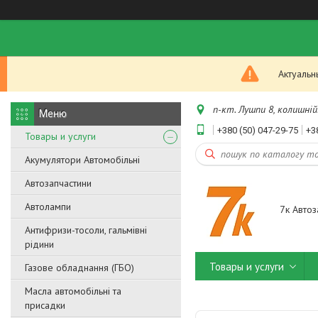
Актуальн
п-кт. Лушпи 8, колишній.
+380 (50) 047-29-75
+3
Товары и услуги
Акумулятори Автомобільні
Автозапчастини
Автолампи
7к Автоз
Антифризи-тосоли, гальмівні
рідини
Товары и услуги
Газове обладнання (ГБО)
Масла автомобільні та
присадки