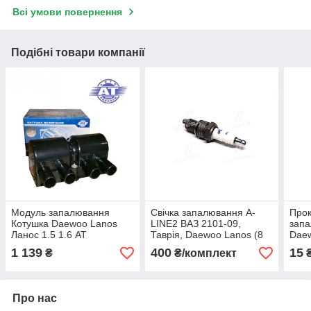
Всі умови повернення
Подібні товари компанії
Модуль запалювання
Свічка запалювання A-
Прок
Котушка Daewoo Lanos
LINE2 ВАЗ 2101-09,
запа
Ланос 1.5 1.6 АТ
Таврія, Daewoo Lanos (8
Dae
кл.) (1-конт.) (BRISK)
1 139
400
15
₴
₴/комплект
Про нас