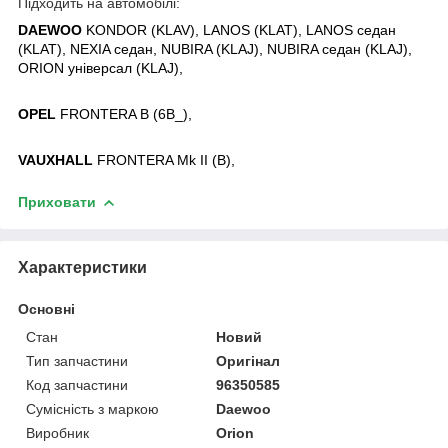
Підходить на автомобілі:
DAEWOO
KONDOR (KLAV), LANOS (KLAT), LANOS седан
(KLAT), NEXIA седан, NUBIRA (KLAJ), NUBIRA седан (KLAJ),
ORION універсал (KLAJ),
OPEL
FRONTERA B (6B_),
VAUXHALL
FRONTERA Mk II (B),
Приховати
Характеристики
Основні
Стан
Новий
Тип запчастини
Оригінал
Код запчастини
96350585
Сумісність з маркою
Daewoo
Виробник
Orion