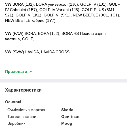
VW
BORA (1J2), BORA универсал (1J6), GOLF IV (1J1), GOLF
IV Cabriolet (1E7), GOLF IV Variant (1J5), GOLF PLUS (5M1,
521), GOLF V (1K1), GOLF VI (5K1), NEW BEETLE (9C1, 1C1),
NEW BEETLE кабрио (1Y7),
VW
(FAW) BORA, BORA (1J2), BORA HS Похила задня
частина, GOLF,
VW
(SVW) LAVIDA, LAVIDA CROSS,
Приховати
Характеристики
Основні
Сумісність з маркою
Skoda
Тип запчастини
Оригінал
Виробник
Moog