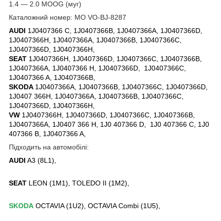
1.4 — 2.0 MOOG (муг)
Каталожний номер: MO VO-BJ-8287
AUDI
1J0407366 C, 1J0407366B, 1J0407366A, 1J0407366D,
1J0407366H, 1J0407366A, 1J0407366B, 1J0407366C,
1J0407366D, 1J0407366H,
SEAT
1J0407366H, 1J0407366D, 1J0407366C, 1J0407366B,
1J0407366A, 1J0407366 H, 1J0407366D, 1J0407366C,
1J0407366 A, 1J0407366B,
SKODA
1J0407366A, 1J0407366B, 1J0407366C, 1J0407366D,
1J0407 366H, 1J0407366A, 1J0407366B, 1J0407366C,
1J0407366D, 1J0407366H,
VW
1J0407366H, 1J0407366D, 1J0407366C, 1J0407366B,
1J0407366A, 1J0407 366 H, 1J0 407366 D, 1J0 407366 C, 1J0
407366 B, 1J0407366 A,
Підходить на автомобілі:
AUDI
A3 (8L1),
SEAT
LEON (1M1), TOLEDO II (1M2),
SKODA
OCTAVIA (1U2), OCTAVIA Combi (1U5),