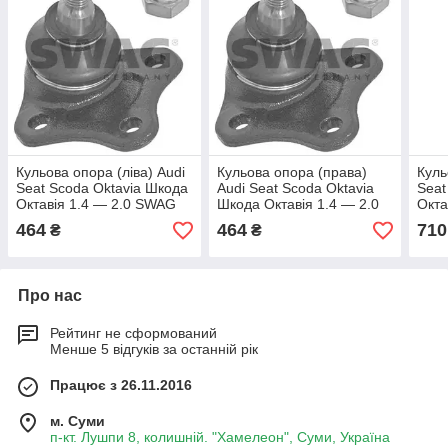
Кульова опора (ліва) Audi
Кульова опора (права)
Куль
Seat Scoda Oktavia Шкода
Audi Seat Scoda Oktavia
Seat
Октавія 1.4 — 2.0 SWAG
Шкода Октавія 1.4 — 2.0
Окта
(сваг)
SWAG (сваг)
LEM
464
464
710
₴
₴
Про нас
Рейтинг не сформований
Менше 5 відгуків за останній рік
Працює з 26.11.2016
м. Суми
п-кт. Лушпи 8, колишній. "Хамелеон", Суми, Україна