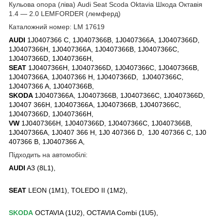
Кульова опора (ліва) Audi Seat Scoda Oktavia Шкода Октавія
1.4 — 2.0 LEMFORDER (лемферд)
Каталожний номер: LM 17619
AUDI
1J0407366 C, 1J0407366B, 1J0407366A, 1J0407366D,
1J0407366H, 1J0407366A, 1J0407366B, 1J0407366C,
1J0407366D, 1J0407366H,
SEAT
1J0407366H, 1J0407366D, 1J0407366C, 1J0407366B,
1J0407366A, 1J0407366 H, 1J0407366D, 1J0407366C,
1J0407366 A, 1J0407366B,
SKODA
1J0407366A, 1J0407366B, 1J0407366C, 1J0407366D,
1J0407 366H, 1J0407366A, 1J0407366B, 1J0407366C,
1J0407366D, 1J0407366H,
VW
1J0407366H, 1J0407366D, 1J0407366C, 1J0407366B,
1J0407366A, 1J0407 366 H, 1J0 407366 D, 1J0 407366 C, 1J0
407366 B, 1J0407366 A,
Підходить на автомобілі:
AUDI
A3 (8L1),
SEAT
LEON (1M1), TOLEDO II (1M2),
SKODA
OCTAVIA (1U2), OCTAVIA Combi (1U5),