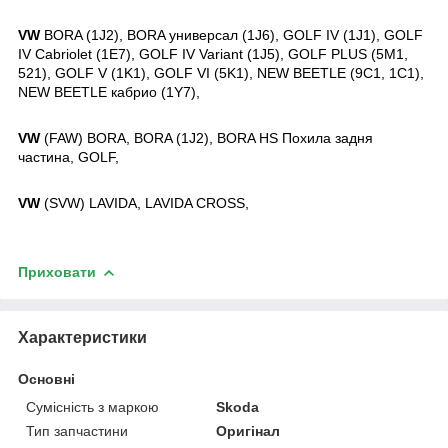
VW
BORA (1J2), BORA универсал (1J6), GOLF IV (1J1), GOLF
IV Cabriolet (1E7), GOLF IV Variant (1J5), GOLF PLUS (5M1,
521), GOLF V (1K1), GOLF VI (5K1), NEW BEETLE (9C1, 1C1),
NEW BEETLE кабрио (1Y7),
VW
(FAW) BORA, BORA (1J2), BORA HS Похила задня
частина, GOLF,
VW
(SVW) LAVIDA, LAVIDA CROSS,
Приховати
Характеристики
Основні
Сумісність з маркою
Skoda
Тип запчастини
Оригінал