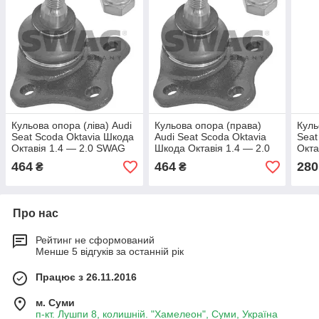
Кульова опора (ліва) Audi
Кульова опора (права)
Куль
Seat Scoda Oktavia Шкода
Audi Seat Scoda Oktavia
Seat
Октавія 1.4 — 2.0 SWAG
Шкода Октавія 1.4 — 2.0
Окта
(сваг)
SWAG (сваг)
464
464
280
₴
₴
Про нас
Рейтинг не сформований
Менше 5 відгуків за останній рік
Працює з 26.11.2016
м. Суми
п-кт. Лушпи 8, колишній. "Хамелеон", Суми, Україна