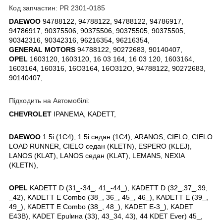
Код запчастин: PR 2301-0185
DAEWOO
94788122, 94788122, 94788122, 94786917,
94786917, 90375506, 90375506, 90375505, 90375505,
90342316, 90342316, 96216354, 96216354,
GENERAL MOTORS
94788122, 90272683, 90140407,
OPEL
1603120, 1603120, 16 03 164, 16 03 120, 1603164,
1603164, 160316, 16O3164, 16O312O, 94788122, 90272683,
90140407,
Підходить на Автомобілі:
CHEVROLET
IPANEMA, KADETT,
DAEWOO
1.5i (1C4), 1.5i седан (1C4), ARANOS, CIELO, CIELO
LOAD RUNNER, CIELO седан (KLETN), ESPERO (KLEJ),
LANOS (KLAT), LANOS седан (KLAT), LEMANS, NEXIA
(KLETN),
OPEL
KADETT D (31_-34_, 41_-44_), KADETT D (32_,37_,39,
_42), KADETT E Combo (38_, 36_, 45_, 46_), KADETT E (39_,
49_), KADETT E Combo (38_, 48_), KADET E-3_), KADET
E43B), KADET Epulина (33), 43_34, 43), 44 KDET Ever) 45_,