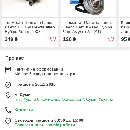
Термостат Daewoo Lanos
Термостат Daewoo Lanos
Кри
Ланос 1.6 16v Нексія Авео
Ланос Нексія Авео Нубіра
бачк
Нубіра Лачеті FSO
Чері Амулет AT (АТ)
Лано
Авео
349
128
95
₴
₴
Про нас
Рейтинг не сформований
Менше 5 відгуків за останній рік
Працює з 26.11.2016
м. Суми
п-кт. Лушпи 8, колишній. "Хамелеон", Суми, Україна
Контакти
Сьогодні працює з 08:30 до 15:00
Показати весь графік роботи