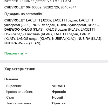
Каталожний номер деталі: VE TH7111.87J
CHEVROLET
96460002, 96282726, 96407677
Підходить на автомобілі:
CHEVROLET
LACETTI (J200), LACETTI седан, LACETTI
універсал (J200), NUBIRA седан, NUBIRA універсал, REZZO,
DAEWOO
KALOS (KLAS), KALOS седан (KLAS), LACETTI
Похила задня частина (KLAN), LACETTI седан, LANOS
(KLAT), LANOS седан (KLAT), NUBIRA (KLAJ), NUBIRA (KLAJ),
NUBIRA Wagon (KLAN),
Приховати
Характеристики
Основні
Виробник
VERNET
Країна виробник
Франція
Стан
Новий
Тип запчастини
Оригінал