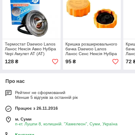
Термостат Daewoo Lanos
Кришка розширювального
Кри
Ланос Нексія Авео Нубіра
бачка Daewoo Lanos
бачк
Чері Амулет AT (АТ)
Ланос Сенс Нексія Нубіра
Лано
Авео Лачеті FSO
Авео
128
95
72
₴
₴
Про нас
Рейтинг не сформований
Менше 5 відгуків за останній рік
Працює з 26.11.2016
м. Суми
п-кт. Лушпи 8, колишній. "Хамелеон", Суми, Україна
Контакти