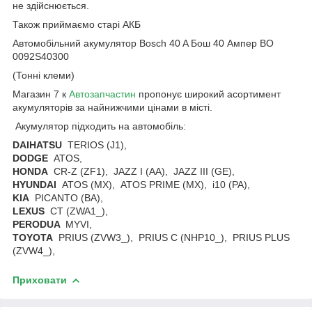
не здійснюється.
Також приймаємо старі АКБ
Автомобільний акумулятор Bosch 40 A Бош 40 Ампер BO
0092S40300
(Тонні клеми)
Магазин 7 к
Автозапчастин
пропонує широкий асортимент
акумуляторів за найнижчими цінами в місті.
Акумулятор підходить на автомобіль:
DAIHATSU
TERIOS (J1),
DODGE
ATOS,
HONDA
CR-Z (ZF1), JAZZ I (AA), JAZZ III (GE),
HYUNDAI
ATOS (MX), ATOS PRIME (MX), i10 (PA),
KIA
PICANTO (BA),
LEXUS
CT (ZWA1_),
PERODUA
MYVI,
TOYOTA
PRIUS (ZVW3_), PRIUS C (NHP10_), PRIUS PLUS
(ZVW4_),
Приховати