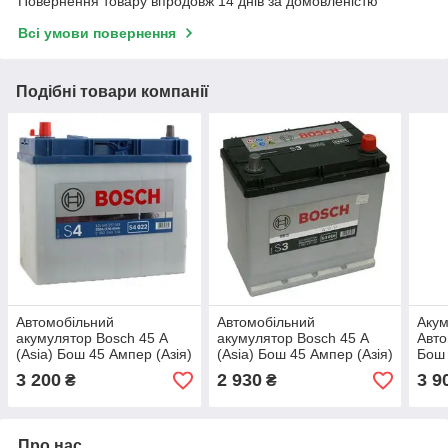
Повернення товару впродовж 14 днів за домовленістю
Всі умови повернення
Подібні товари компанії
Автомобільний
Автомобільний
Аку
акумулятор Bosch 45 А
акумулятор Bosch 45 А
Авто
(Asia) Бош 45 Ампер (Азія)
(Asia) Бош 45 Ампер (Азія)
Бош
0092S40220
0092S30160
009
3 200
2 930
3 9
₴
₴
Про нас