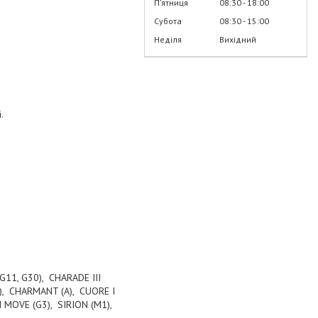
Пʼятниця
08:30
18:00
Субота
08:30
15:00
Неділя
Вихідний
.
G11, G30), CHARADE III
3), CHARMANT (A), CUORE I
N MOVE (G3), SIRION (M1),