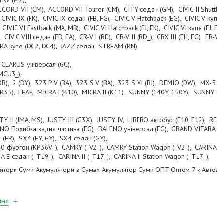
 YRV (M2),
CORD VII (CM), ACCORD VII Tourer (CM), CITY седан (GM), CIVIC II Shuttle
 CIVIC IX (FK), CIVIC IX седан (FB, FG), CIVIC V Hatchback (EG), CIVIC V куп
IVIC VI Fastback (MA, MB), CIVIC VI Hatchback (EJ, EK), CIVIC VI купе (EJ, E
, CIVIC VIII седан (FD, FA), CR-V I (RD), CR-V II (RD_), CRX III (EH, EG), F
GRA купе (DC2, DC4), JAZZ седан STREAM (RN),
 CLARUS універсал (GC),
 MCU3_),
DB), 2 (DY), 323 P V (BA), 323 S V (BA), 323 S VI (BJ), DEMIO (DW), MX-5 
35), LEAF, MICRA I (K10), MICRA II (K11), SUNNY (140Y, 150Y), SUNNY T
TY II (JMA, MS), JUSTY III (G3X), JUSTY IV, LIBERO автобус (E10, E12), REX
O Похибка задня частина (EG), BALENO універсал (EG), GRAND VITARA II (
 (ER), SX4 (EY, GY), SX4 седан (GY),
 фургон (KP36V_), CAMRY (_V2_), CAMRY Station Wagon (_V2_), CARINA 
 E седан (_T19_), CARINA II (_T17_), CARINA II Station Wagon (_T17_),
ятори Суми Акумулятори в Сумах Акумулятор Суми ОПТ Оптом 7 к Авто
ння