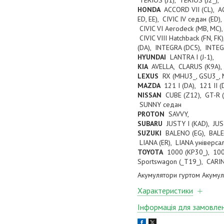
TERIOS (J1), TERIOS (J2_),
HONDA
ACCORD VII (CL), AC
ED, EE), CIVIC IV седан (ED),
CIVIC VI Aerodeck (MB, MC), C
CIVIC VIII Hatchback (FN, FK)
(DA), INTEGRA (DC5), INTE
HYUNDAI
LANTRA I (J-1),
KIA
AVELLA, CLARUS (K9A),
LEXUS
RX (MHU3_, GSU3_,
MAZDA
121 I (DA), 121 II (
NISSAN
CUBE (Z12), GT-R (R
SUNNY седан
PROTON
SAVVY,
SUBARU
JUSTY I (KAD), JUS
SUZUKI
BALENO (EG), BALEN
LIANA (ER), LIANA універсал
TOYOTA
1000 (KP30_), 1000
Sportswagon (_T19_), CARINA
Акумулятори гуртом Акумул
Характеристики
Інформація для замовле