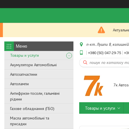
Актуальн
п-кт. Лушпи 8, колишній.
+380 (50) 047-29-75
+3
Товары и услуги
Акумулятори Автомобільні
Автозапчастини
Автолампи
7к Автоз
Антифризи-тосоли, гальмівні
рідини
Товары и услуги
Газове обладнання (ГБО)
Масла автомобільні та
присадки