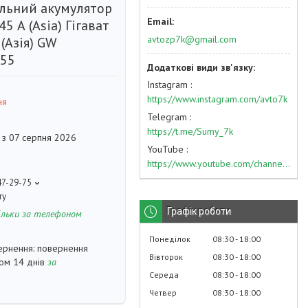
льний акумулятор
45 А (Asia) Гігават
avtozp7k@gmail.com
(Азія) GW
55
Instagram
https://www.instagram.com/avto7k
ня
Telegram
https://t.me/Sumy_7k
 з 07 серпня 2026
YouTube
https://www.youtube.com/channel/UC574nvqqf5H_LzT4Va_GpQg?view_as=subscriber
47-29-75
ту
Графік роботи
ільки за телефоном
Понеділок
08:30
18:00
повернення
Вівторок
08:30
18:00
гом 14 днів
за
Середа
08:30
18:00
Четвер
08:30
18:00