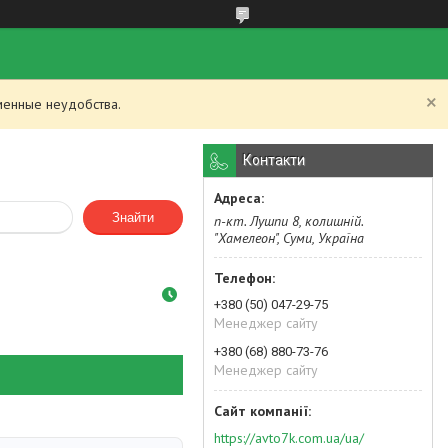
менные неудобства.
Контакти
Знайти
п-кт. Лушпи 8, колишній.
"Хамелеон", Суми, Україна
+380 (50) 047-29-75
Менеджер сайту
+380 (68) 880-73-76
Менеджер сайту
https://avto7k.com.ua/ua/