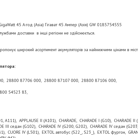
igaWatt 45 А·год (Asia) Гігават 45 Ампер (Азія) GW 0185754555
ужбами доставки в інші регіони не здійснюється.
ропонує широкий асортимент акумуляторів за найнижчими цінами в місті
лятора:
0, 28800 87706 000, 28800 87107 000, 28800 87106 000,
800 54523 83,
1, A111), APPLAUSE II (A101), CHARADE, CHARADE I (G10), CHARADE II (
DE III седан (G102), CHARADE IV (G200, G202), CHARADE IV седан (G20
 L81), CUORE IV (L501), EXTOL автобус (S22_, S23_), EXTOL фургон, GRA