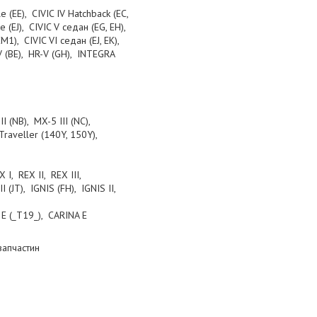
 (EE), CIVIC IV Hatchback (EC,
е (EJ), CIVIC V седан (EG, EH),
M1), CIVIC VI седан (EJ, EK),
R-V (BE), HR-V (GH), INTEGRA
II (NB), MX-5 III (NC),
raveller (140Y, 150Y),
 I, REX II, REX III,
JT), IGNIS (FH), IGNIS II,
E (_T19_), CARINA E
запчастин