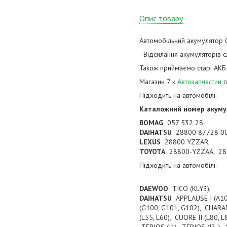
Опис товару
Автомобільний акумулятор G
Відсилання акумуляторів сл
Також приймаємо старі АКБ
Магазин 7 к
Автозапчастин
п
Підходить на автомобілі:
Каталожний номер акуму
BOMAG
057 532 28,
DAIHATSU
28800 87728 00
LEXUS
28800 YZZAR,
TOYOTA
28800-YZZAA, 28
Підходить на автомобілі:
DAEWOO
TICO (KLY3),
DAIHATSU
APPLAUSE I (A10
(G100, G101, G102), CHARA
(L55, L60), CUORE II (L80,