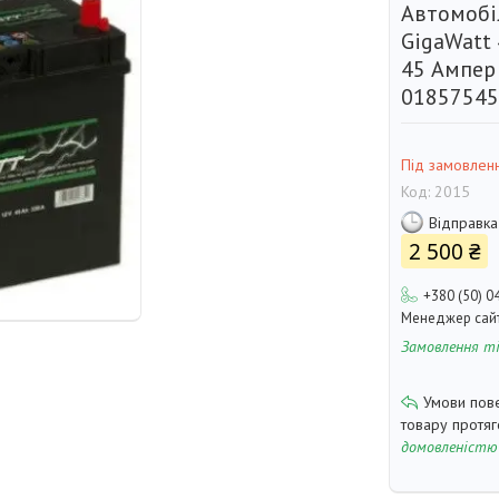
Автомобі
GigaWatt 
45 Ампер 
01857545
Під замовлен
Код:
2015
Відправка
2 500 ₴
+380 (50) 0
Менеджер сай
Замовлення т
товару протя
домовленістю